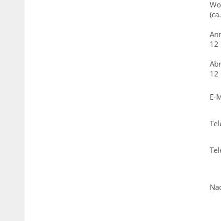
Wo
(ca.
Pfl
Anr
12
Pfl
Abr
12
Pfl
E-M
Pfl
Tel
Tel
Pfl
Nac