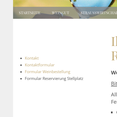
NAVIGATION
STARTSEITE
WEINGUT
STRAUSSWIRTSCHAF
ÜBERSPRINGEN
KONTAKT
SITEMAP
IMPRESSUM
AGB
Navigation
überspringen
I
R
Kontakt
Kontaktformular
Wo
Formular Weinbestellung
Formular Reservierung Stellplatz
Bi
Al
Fe