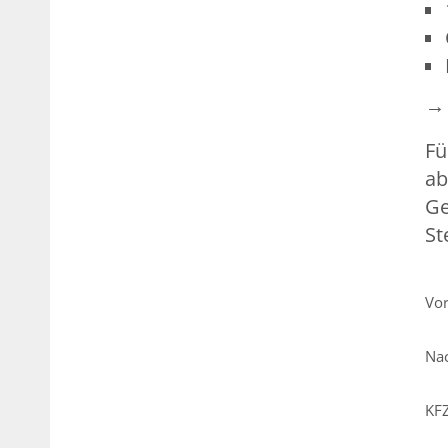
→ 
Fü
ab
Ge
St
Pfl
Vo
Pfl
Na
Pfl
KF