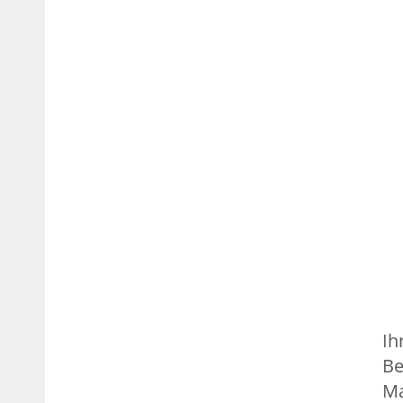
Ih
Be
Ma