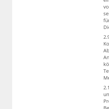
vo
se
fü
Di
2.
Ko
Ab
An
kö
Te
Me
2.
un
Pr
Be