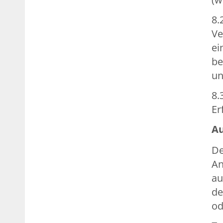
8.
Ve
ei
be
un
8.
Er
Au
De
An
au
de
od