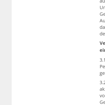
au
Un
Ge
Au
da
de
Ve
ei
3.
Pe
ge
3.
ak
vo
Ge