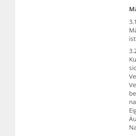
Mä
3.
Mä
ist
3.
Ku
si
Ve
Ve
be
na
Ei
Äu
Na