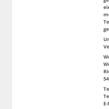
ei
me
Te
g
Um
Ve
We
We
Ri
54
Te
Te
E-