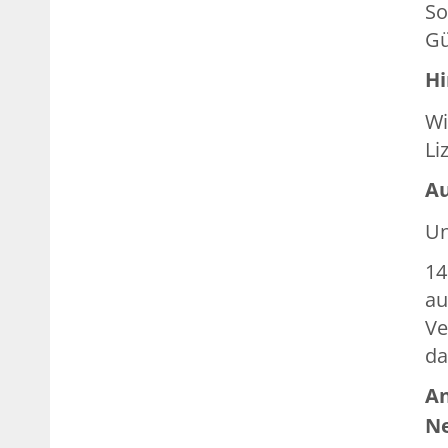
So
Gü
Hi
Wi
Li
Au
Un
14
au
Ve
da
An
N