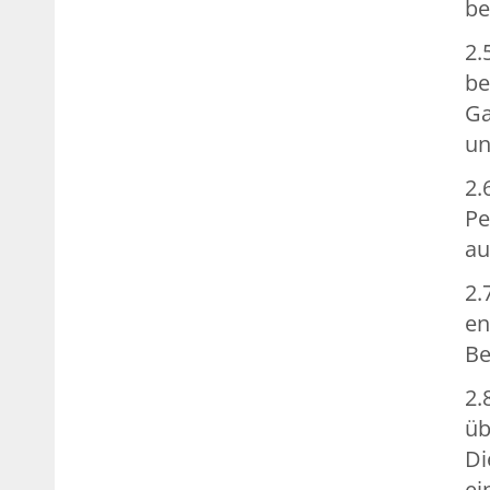
be
2.
be
Ga
un
2.
Pe
au
2.
en
Be
2.
üb
Di
ei