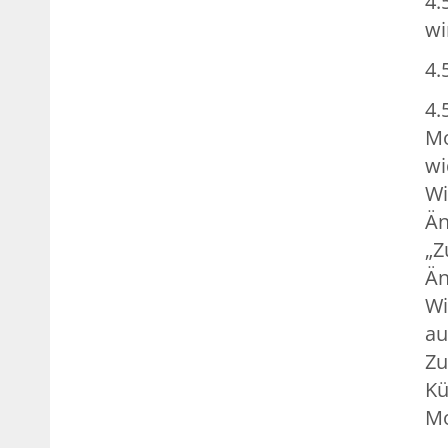
4.
wi
4.
4.
Mo
wi
Wi
Än
„Z
Än
Wi
au
Zu
Kü
Mo