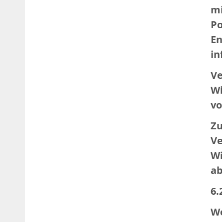
mi
Po
En
in
Ve
Wi
vo
Zu
Ve
Wi
a
6.
We