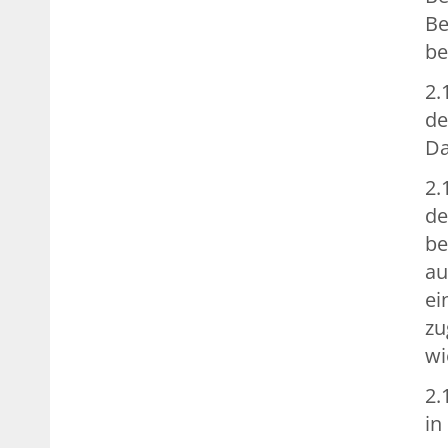
Be
be
2.
de
Da
2.
de
be
au
ei
zu
wi
2.
in