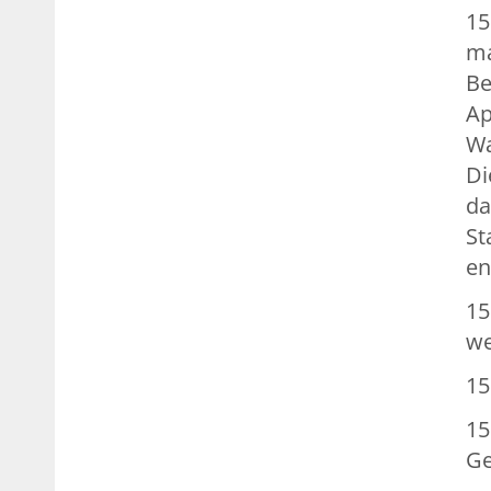
15
ma
Be
Ap
Wa
Di
da
St
en
15
w
15
15
Ge