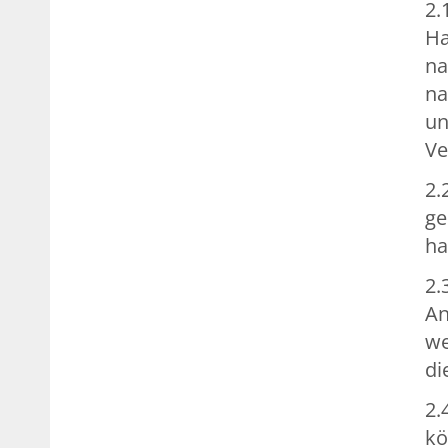
2.
Ha
na
na
un
Ve
2.
ge
ha
2.
An
we
di
2.
kö