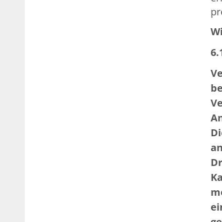
pr
Wi
6.
Ve
be
Ve
An
Di
an
Dr
Ka
me
ei
ge