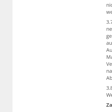
ni
we
3.
ne
ge
au
Au
Ma
Ve
na
Ab
3.
We
Z