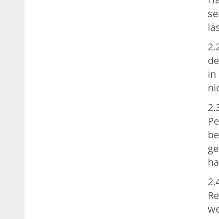
se
lä
2.
de
in
ni
2.
Pe
be
ge
ha
2.
Re
we