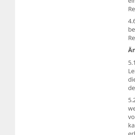
ei
Re
4.
be
Re
Än
5.
Le
di
de
5.
we
vo
ka
er