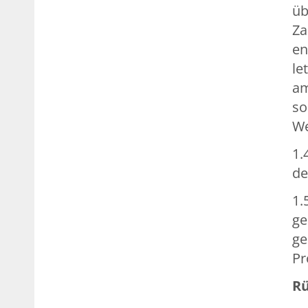
üb
Za
en
le
am
so
We
1.
de
1.
ge
ge
Pr
Rü