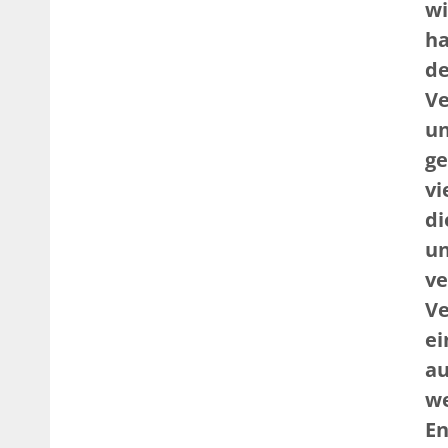
wi
ha
de
Ve
un
ge
vi
di
un
ve
Ve
ei
au
we
En