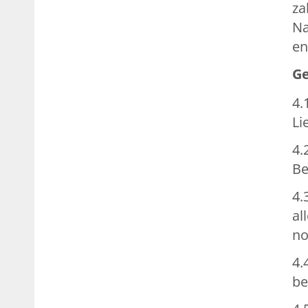
za
Na
en
Ge
4.
Li
4.
Be
4.
al
no
4.
be