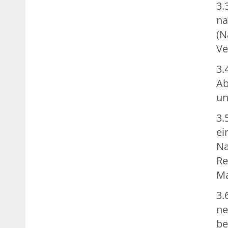
3.
na
(N
Ve
3.
Ab
un
3.
ei
Na
Re
Ma
3.
ne
be