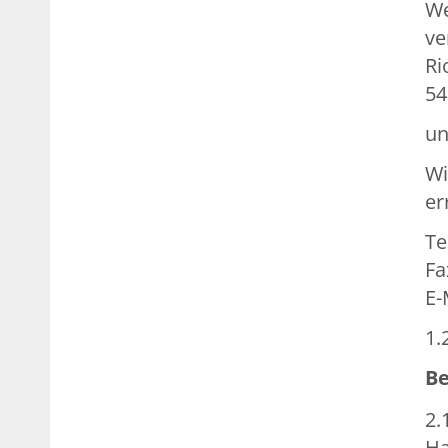
We
ve
Ri
54
un
Wi
er
Te
Fa
E-
1.
Be
2.
Ha