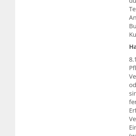
du
Te
An
Bu
Ku
H
8.
Pf
Ve
od
si
fe
Er
Ve
Ei
(w