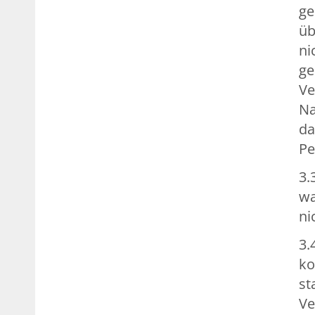
ge
üb
ni
ge
Ve
Na
da
Pe
3.
wa
ni
3.
ko
st
Ve