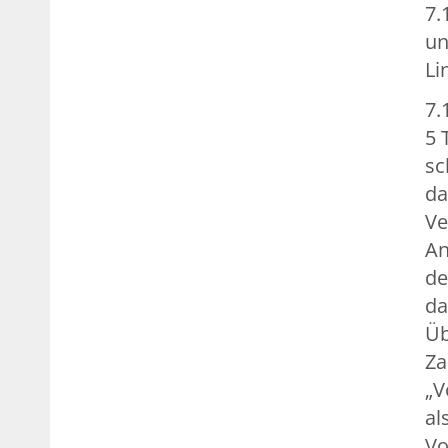
7.
un
Li
7.
5 
sc
da
Ve
An
de
da
Üb
Za
„V
al
Vo